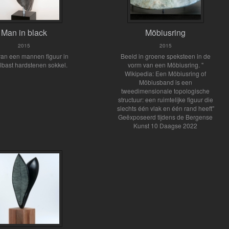
Man in black
Möbiusring
2015
2015
van een mannen figuur in
Beeld in groene speksteen in de
lbast hardstenen sokkel.
vorm van een Möbiusring. "
Wikipedia: Een Möbiusring of
Möbiusband is een
tweedimensionale topologische
structuur: een ruimtelijke figuur die
slechts één vlak en één rand heeft"
Geëxposeerd tijdens de Bergense
Kunst 10 Daagse 2022