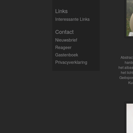
Links
Interessante Links
Contact
Nieuwsbrief
Reageer
Gastenboek
Abstract
Privacyverklaring
hard
het albast
het lic
Geëxpos
Ku