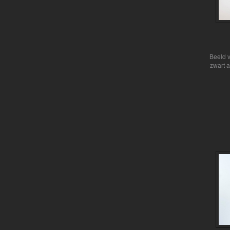
Beeld 
zwart a