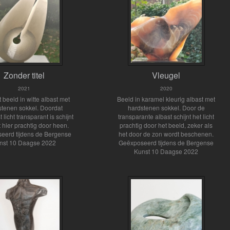
Zonder titel
Vleugel
2021
2020
 beeld in witte albast met
Beeld in karamel kleurig albast met
stenen sokkel. Doordat
hardstenen sokkel. Door de
 licht transparant is schijnt
transparante albast schijnt het licht
ht hier prachtig door heen.
prachtig door het beeld, zeker als
eerd tijdens de Bergense
het door de zon wordt beschenen.
nst 10 Daagse 2022
Geëxposeerd tijdens de Bergense
Kunst 10 Daagse 2022