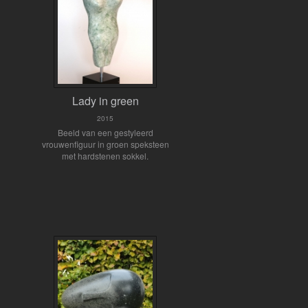
Lady in green
2015
Beeld van een gestyleerd
vrouwenfiguur in groen speksteen
met hardstenen sokkel.